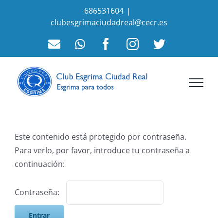
Saltar
686531604
|
al
clubesgrimaciudadreal@cecr.es
contenido
Correo
WhatsApp
Facebook
Instagram
Twitter
electrónico
Este contenido está protegido por contraseña.
Para verlo, por favor, introduce tu contraseña a
continuación:
Contraseña: