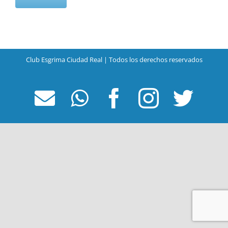
Club Esgrima Ciudad Real | Todos los derechos reservados
Correo
WhatsApp
Facebook
Instagr
Twit
electrónico