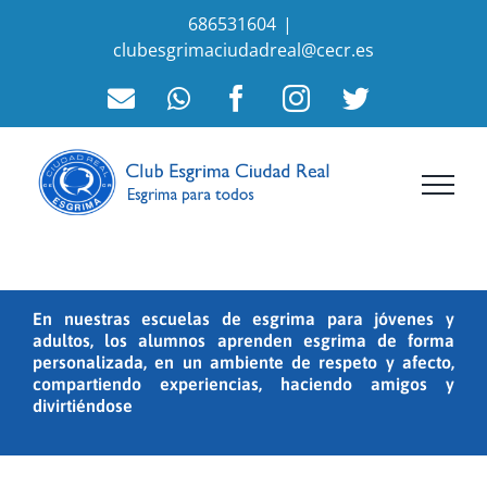
Saltar
686531604
|
al
clubesgrimaciudadreal@cecr.es
contenido
Correo
WhatsApp
Facebook
Instagram
Twitter
electrónico
En nuestras escuelas de esgrima para jóvenes y
adultos, los alumnos aprenden esgrima de forma
personalizada, en un ambiente de respeto y afecto,
compartiendo experiencias, haciendo amigos y
divirtiéndose