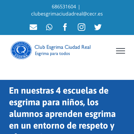
Saltar
686531604
|
al
clubesgrimaciudadreal@cecr.es
contenido
Correo
WhatsApp
Facebook
Instagram
Twitter
electrónico
En nuestras 4 escuelas de
esgrima para niños, los
alumnos aprenden esgrima
en un entorno de respeto y