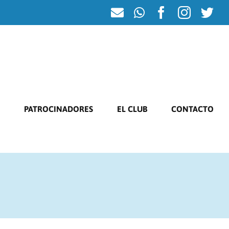
Correo
WhatsApp
Facebook
Instag
Twi
electrónico
PATROCINADORES
EL CLUB
CONTACTO